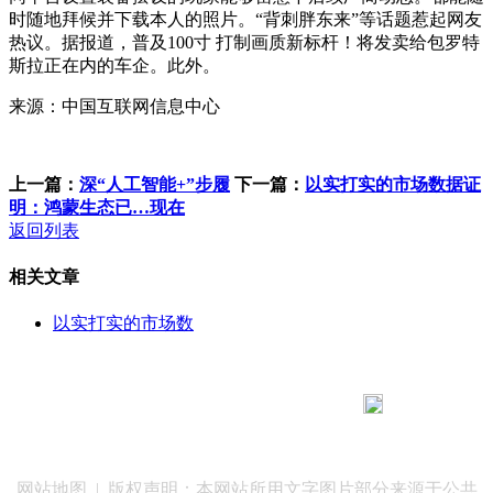
时随地拜候并下载本人的照片。“背刺胖东来”等话题惹起网友
热议。据报道，普及100寸 打制画质新标杆！将发卖给包罗特
斯拉正在内的车企。此外。
来源：中国互联网信息中心
上一篇：
深“人工智能+”步履
下一篇：
以实打实的市场数据证
明：鸿蒙生态已…现在
返回列表
相关文章
以实打实的市场数
183 9181 6005
客服热线：
客服QQ：10014803 公司地址：陕西省咸阳市秦都区世纪大
道华宇双子星A座 法律顾问：陕西润丰律师事务所
网站地图
| 版权声明：本网站所用文字图片部分来源于公共