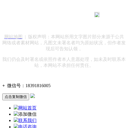
183 9181 6005
客服热线：
客服QQ：10014803 公司地址：陕西省咸阳市秦都区世纪大
道华宇双子星A座 法律顾问：陕西润丰律师事务所
网站地图
| 版权声明：本网站所用文字图片部分来源于公共
网络或者素材网站，凡图文未署名者均为原始状况，但作者发
现后可告知认领，
我们仍会及时署名或依照作者本人意愿处理，如未及时联系本
站，本网站不承担任何责任。
+
微信号：
18391816005
点击复制微信
网站首页
添加微信
联系我们
电话咨询