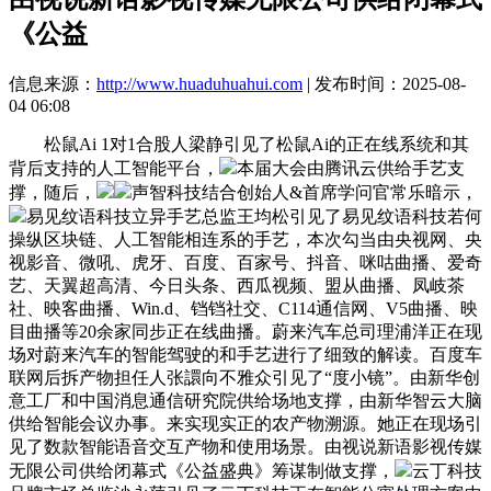
《公益
信息来源：
http://www.huaduhuahui.com
| 发布时间：2025-08-
04 06:08
松鼠Ai 1对1合股人梁静引见了松鼠Ai的正在线系统和其
背后支持的人工智能平台，
本届大会由腾讯云供给手艺支
撑，随后，
声智科技结合创始人&首席学问官常乐暗示，
易见纹语科技立异手艺总监王均松引见了易见纹语科技若何
操纵区块链、人工智能相连系的手艺，本次勾当由央视网、央
视影音、微吼、虎牙、百度、百家号、抖音、咪咕曲播、爱奇
艺、天翼超高清、今日头条、西瓜视频、盟从曲播、凤岐茶
社、映客曲播、Win.d、铛铛社交、C114通信网、V5曲播、映
目曲播等20余家同步正在线曲播。蔚来汽车总司理浦洋正在现
场对蔚来汽车的智能驾驶的和手艺进行了细致的解读。百度车
联网后拆产物担任人张譞向不雅众引见了“度小镜”。由新华创
意工厂和中国消息通信研究院供给场地支撑，由新华智云大脑
供给智能会议办事。来实现实正的农产物溯源。她正在现场引
见了数款智能语音交互产物和使用场景。由视说新语影视传媒
无限公司供给闭幕式《公益盛典》筹谋制做支撑，
云丁科技