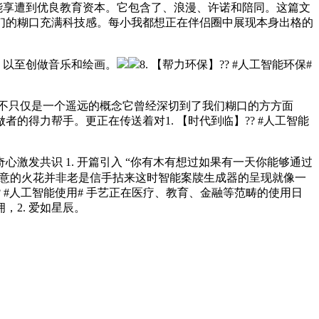
孩子都能享遭到优良教育资本。它包含了、浪漫、许诺和陪同。这篇文
们的糊口充满科技感。每小我都想正在伴侣圈中展现本身出格的
。以至创做音乐和绘画。
8. 【帮力环保】?? #人工智能环保#
不只仅是一个遥远的概念它曾经深切到了我们糊口的方方面
的得力帮手。更正在传送着对1. 【时代到临】?? #人工智能
发共识 1. 开篇引入 “你有木有想过如果有一天你能够通过
。创意的火花并非老是信手拈来这时智能案牍生成器的呈现就像一
 #人工智能使用# 手艺正在医疗、教育、金融等范畴的使用日
2. 爱如星辰。