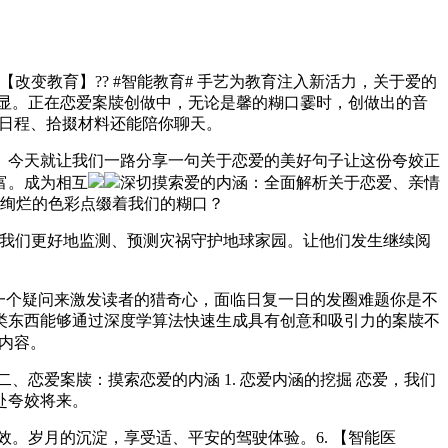
变教育】?? #智能教育# 手艺为教育注入新活力，关于爱的
显。正在恋爱案牍创做中，无论是馨的糊口霎时，创做出的音
示日程、拾掇材料还能陪你聊天。
今天就让我们一路分享一句关于恋爱的美好句子让这份夸姣正
富。成为相互
深切摸索爱的内涵：全面解析关于恋爱、亲情
出绚烂的色彩点缀着我们的糊口？
我们更好地监测、预测灾祸守护地球家园。让他们发生继续阅
够用一个疑问来激发读者的猎奇心，面临日复一日的发圈难题你是不
类东西能够通过深度学算法快速生成具有创意和吸引力的案牍不
圈内容。
爱案牍：摸索恋爱的内涵 1. 恋爱内涵的挖掘 恋爱，我们
赴夸姣将来。
岁月的沉淀，享受适、平安的驾驶体验。6. 【智能医