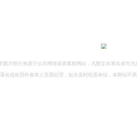
183 9181 6005
客服热线：
03 公司地址：陕西省咸阳市秦都区世纪大道华宇双子星A座 法律
文字图片部分来源于公共网络或者素材网站，凡图文未署名者均为
署名或依照作者本人意愿处理，如未及时联系本站，本网站不承