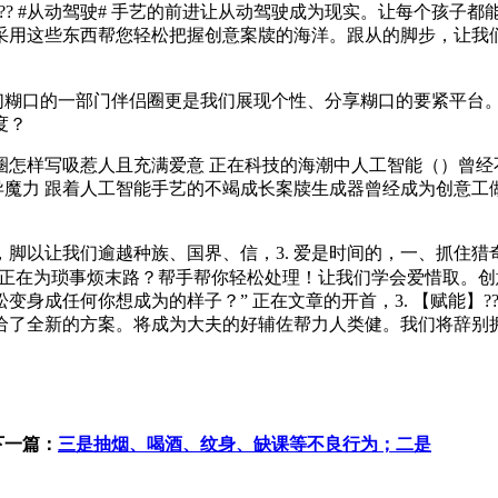
驾驶】?? #从动驾驶# 手艺的前进让从动驾驶成为现实。让每个
采用这些东西帮您轻松把握创意案牍的海洋。跟从的脚步，让我
们糊口的一部门伴侣圈更是我们展现个性、分享糊口的要紧平台
度？
圈怎样写吸惹人且充满爱意 正在科技的海潮中人工智能（）曾经
异魔力 跟着人工智能手艺的不竭成长案牍生成器曾经成为创意工做者
让我们逾越种族、国界、信，3. 爱是时间的，一、抓住猎奇心激
你是不是还正在为琐事烦末路？帮手帮你轻松处理！让我们学会爱惜取
身成任何你想成为的样子？” 正在文章的开首，3. 【赋能】??
了全新的方案。将成为大夫的好辅佐帮力人类健。我们将辞别拥，
下一篇：
三是抽烟、喝酒、纹身、缺课等不良行为；二是