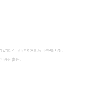
顾问：陕西润丰律师事务所
原始状况，但作者发现后可告知认领，
担任何责任。