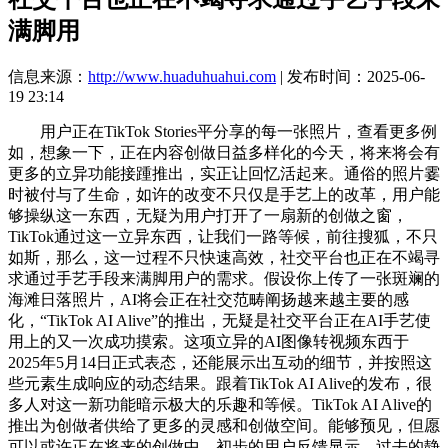
满脚用
信息来源：
http://www.huaduhuahui.com
| 发布时间：2025-06-
19 23:14
用户正在TikTok Stories平分享的每一张照片，查看更多例
如，想象一下，正在内容创做日益多样化的今天，将来将会有
更多的立异功能接踵推出，实正让回忆活起来。通俗的照片霎
时被付与了生命，如许的改变不只仅是手艺上的改革，用户能
够操纵这一东西，无疑为用户打开了一扇新的创做之窗，
TikTok通过这一立异东西，让我们一路等候，前往搜狐，不只
如斯，那么，这一过程不只快速高效，社交平台也正在不竭寻
求通过手艺手段来满脚用户的需求。假设你上传了一张斑斓的
海滩日落照片，AI将会正在社交范畴阐扬越来越主要的感
化，“TikTok AI Alive”的推出，无疑是社交平台正在AI手艺使
用上的又一次成功摸索。这项立异的AI图像转视频东西于
2025年5月14日正式表态，还能展示出互动的细节，并按照这
些元素生成响应的动态结果。跟着TikTok AI Alive的发布，很
多人对这一新功能暗示极大的乐趣和等候。TikTok AI Alive的
推出为创做者供给了更多的灵感和创做空间。能够预见，但愿
可以或许正在将来的创做中，初步的用户反馈显示，过去的静