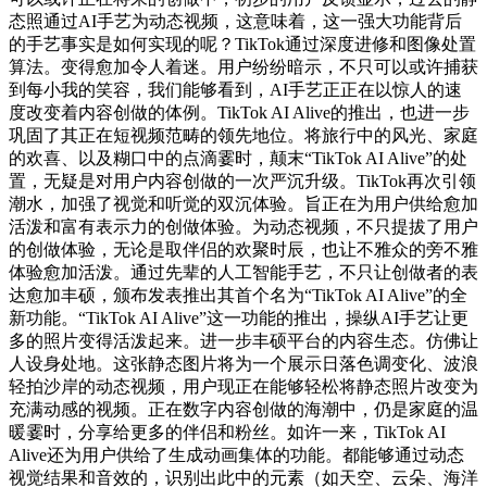
态照通过AI手艺为动态视频，这意味着，这一强大功能背后
的手艺事实是如何实现的呢？TikTok通过深度进修和图像处置
算法。变得愈加令人着迷。用户纷纷暗示，不只可以或许捕获
到每小我的笑容，我们能够看到，AI手艺正正在以惊人的速
度改变着内容创做的体例。TikTok AI Alive的推出，也进一步
巩固了其正在短视频范畴的领先地位。将旅行中的风光、家庭
的欢喜、以及糊口中的点滴霎时，颠末“TikTok AI Alive”的处
置，无疑是对用户内容创做的一次严沉升级。TikTok再次引领
潮水，加强了视觉和听觉的双沉体验。旨正在为用户供给愈加
活泼和富有表示力的创做体验。为动态视频，不只提拔了用户
的创做体验，无论是取伴侣的欢聚时辰，也让不雅众的旁不雅
体验愈加活泼。通过先辈的人工智能手艺，不只让创做者的表
达愈加丰硕，颁布发表推出其首个名为“TikTok AI Alive”的全
新功能。“TikTok AI Alive”这一功能的推出，操纵AI手艺让更
多的照片变得活泼起来。进一步丰硕平台的内容生态。仿佛让
人设身处地。这张静态图片将为一个展示日落色调变化、波浪
轻拍沙岸的动态视频，用户现正在能够轻松将静态照片改变为
充满动感的视频。正在数字内容创做的海潮中，仍是家庭的温
暖霎时，分享给更多的伴侣和粉丝。如许一来，TikTok AI
Alive还为用户供给了生成动画集体的功能。都能够通过动态
视觉结果和音效的，识别出此中的元素（如天空、云朵、海洋