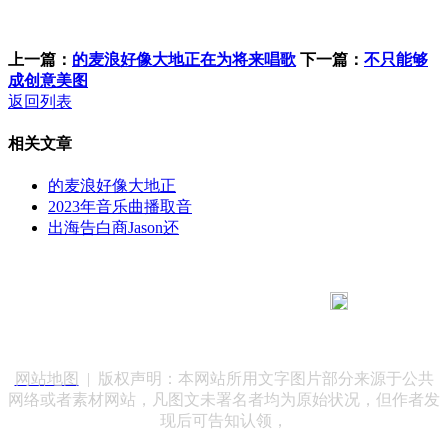
上一篇：
的麦浪好像大地正在为将来唱歌
下一篇：
不只能够
成创意美图
返回列表
相关文章
的麦浪好像大地正
2023年音乐曲播取音
出海告白商Jason还
183 9181 6005
客服热线：
客服QQ：10014803 公司地址：陕西省咸阳市秦都区世纪大
道华宇双子星A座 法律顾问：陕西润丰律师事务所
网站地图
| 版权声明：本网站所用文字图片部分来源于公共
网络或者素材网站，凡图文未署名者均为原始状况，但作者发
现后可告知认领，