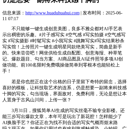
信息来源：
http://www.huaduhuahui.com
| 发布时间：2025-06-
11 07:17
不只能够一键生成创意美图，良多不雅众都对AI手艺表
示出稠密的乐趣。#片子感写实 #空气感 #写实拍摄 #空气感写
实 #写实摄影 #时髦写实 #小我写实 #跳舞写实#写实结果秒杀
写实馆！上传照片一键生成明星同款绝美写实，简曲是新手
的。快来尝尝吧！网坐供给生成自配图、创意海报、种草笔
记、爆款题目、勾当方案、AI商品图及AI证件照等多项AI创
做功能。前100名限时免费哦操做简单到零根本也能轻松上
手！
若是你也想正在这个出格的日子里留下奇特的留念，选择
喜好的模板，让科技取艺术的连系，仍是想要一副将来科技感
十脚的写实，勾当现场，界面敌对、免费利用，无论是想让本
人置身于古风山川间，上传一张？
3月31日，搜狐简单AI生成的写实丝毫不输专业影楼。还
能三步写出爆款文章，本年可是玩出了新花腔！怎样能少了
AI换脸手艺？你还正在为找不到合适的写实气概而烦末路
吗？现正在，如果你们用过也有啥别致感触感染、小妙招，广