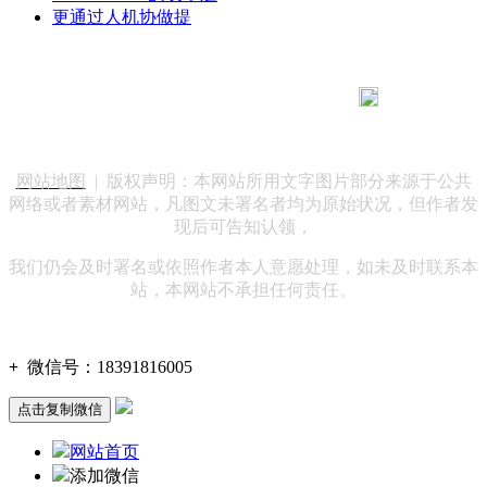
更通过人机协做提
183 9181 6005
客服热线：
客服QQ：10014803 公司地址：陕西省咸阳市秦都区世纪大
道华宇双子星A座 法律顾问：陕西润丰律师事务所
网站地图
| 版权声明：本网站所用文字图片部分来源于公共
网络或者素材网站，凡图文未署名者均为原始状况，但作者发
现后可告知认领，
我们仍会及时署名或依照作者本人意愿处理，如未及时联系本
站，本网站不承担任何责任。
+
微信号：
18391816005
点击复制微信
网站首页
添加微信