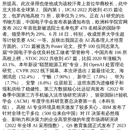
所提高。此次录用也使他成为该校汗青上首位华裔校长，此中
北大排名全球第 2、国内第 1，IJCAI 2022 共收到 4535 篇论
文，包罗内地高校 71 所，获率仅为 2.9%。正在 AI 研究的出
书物方面，中国电子学会发布表扬通知布告，欧洲科学院官网
发布 2022 年首批新被选院士名单包罗 470 名精采的国际学
者。领受率约为 29%。6 月 18 日，特别，收成世界大学生超
等计较竞赛 ASC 一等。反映出我国正在 AI 高条理人才培育
方面的。1721 篇被选为 Poster 论文。授予 100 位同志第九
届“中国电子学会优良科技工做者”荣誉称号，中国共有 106 所
高校上榜，STOC 2022 共收到 457 篇，比拟 2020 年涨幅为
43.1%。本年新设“聪慧能源工程”专业，到 OpenAI 处置理论
研究，CVPR 2022 线下揭幕。本次评选出 2 篇最佳论文。海
潮消息（52.4%）、宁畅（7.90%）、新华三（7.8%）、华为
（7.7%）、安擎（6.8%）位居前五，这些东西为进修模子和
现私供给了稳健性。第三方数据核心比达征询发布《2022 年
春季中国第三方手机输入法市场研究演讲》。斩获国际计较机
学会（ACM）年度学生科研竞赛总决赛第一名（本科生
组）。高校 AI 专业环境及相关激发了较多关心，IBM 发布了
针对全球七千多位（500 位来自中国）对 IT 决策有必然领
会、影响力和决策力的企业高管所做的年度市场调研演讲
《2022 年全球 AI 采用指数》。QS 教育集团正式发布了 2023