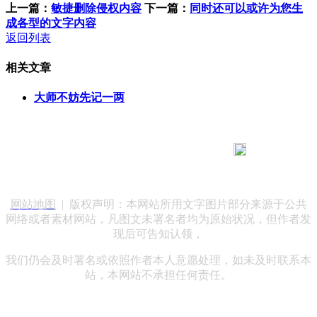
上一篇：
敏捷删除侵权内容
下一篇：
同时还可以或许为您生
成各型的文字内容
返回列表
相关文章
大师不妨先记一两
183 9181 6005
客服热线：
客服QQ：10014803 公司地址：陕西省咸阳市秦都区世纪大
道华宇双子星A座 法律顾问：陕西润丰律师事务所
网站地图
| 版权声明：本网站所用文字图片部分来源于公共
网络或者素材网站，凡图文未署名者均为原始状况，但作者发
现后可告知认领，
我们仍会及时署名或依照作者本人意愿处理，如未及时联系本
站，本网站不承担任何责任。