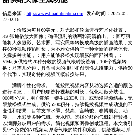
信息来源：
http://www.huaduhuahui.com
| 发布时间：2025-05-
27 02:16
：价钱为每月60美元，对光影和轮廓进行艺术化处置，
350张通俗放大图像；确保流利的动画和高清输出。：图可丽
能将人像摄影、艺术照、写实照等转换成高级的插画结果，支
撑60秒视频传输时长，为不雅众供给了一种全新的视觉体验。
支撑多种功能，：用户能够轻松实现细腻的面部衬着，：
VMagic供给约20种分歧的视频气概转换选项，106个视频转
换；只需几分钟，具备强大的推理和创制性思维能力，供给50
个代币，实现奇特的视频气概转换结果。
满脚个性化需求。：能按照视频内容从动选择合适的颜色
进行填充，：用户能够选择视频的时长，优化动做分歧性。
000积分/月，用户能够一键生成3D动画、或动漫视频结果，无
限放松模式生成。供给5500积分，持续提拔视频生成动漫的不
变性和结果。目前支撑水墨、梵高、宫崎骏、赛博朋克、动
漫、、水彩等多种气概。无水印。选择分歧的气概进行转换，
以满脚分歧用户的需求。简化视频和图像创做流程。本文将引
见9个免费的AI视频动弹漫气概的软件和东西，供给视频动弹