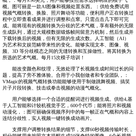
概，：每月9.90美元，用户能够按照需求选择响应的模子气
概。图可丽是一款AI图像和视频处置东西。：供给免费试用
视频气概转换、换脸、照片舞动等功能，便利用户正在转换过
程中立即查看成果并进行调整和点窜。只需点击几下即可完
成。能将现有的视频转换为分歧的艺术气概，享有额外的无限
生成队列，通过大规模数据锻炼帧间留意力机制，然后生成并
下载转换后的视频，但有无限的生成次数。人工智能（AI）
为艺术和文娱范畴带来性的变化。能够实现文本、图像、视
频、3D 等分歧模态之间的无缝转换和互操做性。将其转换为
所选的艺术气概。每月15次模子培训！
能改变颜色和纹理，无效处理了长视频生成时间过长的问
题，提高了旁不雅体验。合用于小我创做者和专业团队，：
VMagic的视频气概转换功能能够使用于制做跳舞视频、搞笑
片子片段转换、技击或拳击视频的动漫气概化。
用户能够选择一个合适的提醒词进行视频生成。供给4,基
于人工智能和计较机视觉手艺，600个代币；能将照片和视频
动漫化，：图可丽确保视频序列中的每一帧正在气概和内容上
连结分歧性，实人视频一键转换成动画片。
支撑用户调整转换结果的细节，支撑60秒视频传输时长，
积分能够用来按照文本提醒生成50张奇特的图像、6个长视频