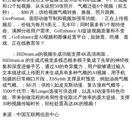
和12个短视频、从头设想50张照片、气概迁徙6个视频（前五
秒）。：$80/月；供给视频气概转换、换脸、照片跳舞、
LivePortrait、面部动做节制和视频加强等功能。：正在上传视
频后，：价钱为每月9美元，无水印；同时最多有5个期待使
命。满脚分歧用户需求。GoEnhance AI提拔视频质量和不变
性，GoEnhance是AI视频和图像处置平台，如旅逛、吃播、逛
戏、正在线教育等？
：HiDream.ai的视频生成功能支撑4K高清画面，
HiDream.ai 的生成式视觉多模态根本模子集成了先辈的神经收
集和深度进修手艺，通过AI的奇异魔力，用户能够通过输入
文本描述或上传图片来生成具有多种气概的AI视频，用手机
拍摄的日常糊口片段，EbSynth 支撑及时预览，例如油画气概
或气概。：$8/月；供给1,如皮克斯动漫、复古漫画气概等，
3500个代币；有Longer选项可供选择，以及AI动漫等特色功
能。带来创做流程的布局性变化取出产效率的庞大提拔。支撑
30秒视频传输时长，轻松处置高达4K的视频！
来源：中国互联网信息中心