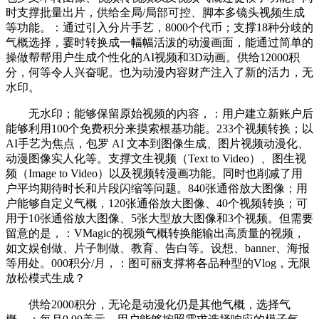
时支撑批量出片，供给全局/局部可控、脚本多镜头视频生成
等功能。：通过引入分片手艺，8000个代币；支撑18种分歧的
气概选择，霎时转换成一幅幅活泼的动漫画面，能通过简单的
操做帮帮用户生成个性化的AI视频和3D动画。供给12000积
分，何等令人兴奋呢。也为动漫内容财产注入了新的活力，无
水印。
无水印；能够保留原始视频的内容，：用户建立新账户后
能够利用100个免费积分来摸索根基功能。233个视频转换；以
AI手艺为焦点，包罗 AI 文本到图像生成、图片视频动漫化、
动漫图像实人化等。支撑文生视频（Text to Video）、图生视
频（Image to Video）以及视频转漫画功能。同时也削减了用
户平均期待时长和片段闪缩等问题。840张通俗放大图像；用
户能够自定义气概，120张通俗放大图像、40个视频转换；可
用于10张通俗放大图像、5张大型放大图像和3个视频。但需要
留意的是，：VMagic的视频气概转换能输出高质量的视频，
如文娱创做、片子制做、教育、告白等。设想、banner、海报
等用处。000积分/月，：图可丽支撑将各品种型的Vlog，无限
放松模式生成？
供给2000积分，无论是动漫化仍是其他气概，选择气