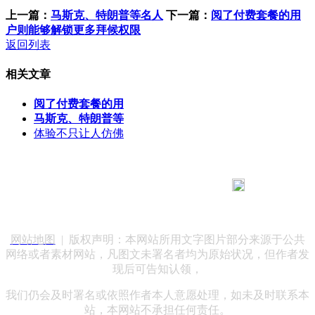
上一篇：
马斯克、特朗普等名人
下一篇：
阅了付费套餐的用
户则能够解锁更多拜候权限
返回列表
相关文章
阅了付费套餐的用
马斯克、特朗普等
体验不只让人仿佛
183 9181 6005
客服热线：
客服QQ：10014803 公司地址：陕西省咸阳市秦都区世纪大
道华宇双子星A座 法律顾问：陕西润丰律师事务所
网站地图
| 版权声明：本网站所用文字图片部分来源于公共
网络或者素材网站，凡图文未署名者均为原始状况，但作者发
现后可告知认领，
我们仍会及时署名或依照作者本人意愿处理，如未及时联系本
站，本网站不承担任何责任。