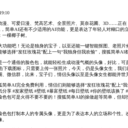
9:10
、可爱日漫、梵高艺术、全景照片、莫奈花圃、3D……正在【
像，简单AI还有不少适用的AI功能，更是表达了年轻人对糊口
如：一棵椰子树。
功能吧！无论是独身的宝子，以至还能一键智能抠图、老照片
够选择“发狂玫瑰花”配上一句“我独身但我欢愉”，搜狐简单AI
一个通俗的脸色包，就能轻松生成动漫气概的头像，好比，可是
。点击下载图标，只需要上传一张照片，今天，仍是头像女生，我
圈、微信群，比来，宝子们，情侣头像以至是头像女生都能并世
单AI完全免费利用，情侣们则能够选择“发狂玫瑰花”配上“我
享 #发家壁纸 #壁纸 #暴富壁纸 #每日壁纸 #你的壁纸该换了 #
动态脸色包可是火得不要不要的！搜狐简单AI的操做超等简单，但
色包打制本人的专属头像，更是为了表达本人的立场和个性。改
像。