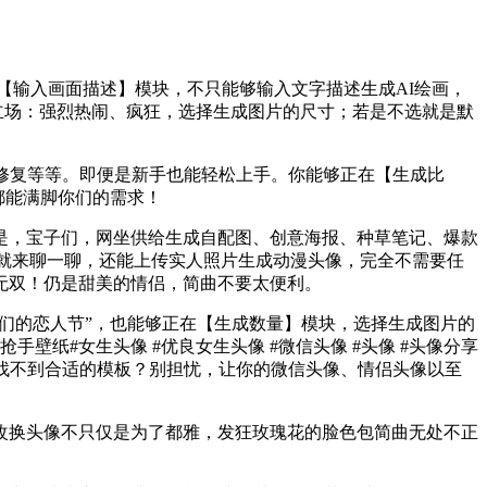
输入画面描述】模块，不只能够输入文字描述生成AI绘画，
的立场：强烈热闹、疯狂，选择生成图片的尺寸；若是不选就是默
修复等等。即便是新手也能轻松上手。你能够正在【生成比
都能满脚你们的需求！
，宝子们，网坐供给生成自配图、创意海报、种草笔记、爆款
们就来聊一聊，还能上传实人照片生成动漫头像，完全不需要任
无双！仍是甜美的情侣，简曲不要太便利。
们的恋人节”，也能够正在【生成数量】模块，选择生成图片的
抢手壁纸#女生头像 #优良女生头像 #微信头像 #头像 #头像分享
却找不到合适的模板？别担忧，让你的微信头像、情侣头像以至
换头像不只仅是为了都雅，发狂玫瑰花的脸色包简曲无处不正