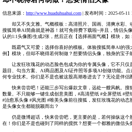
信息来源：
http://www.huaduhuahui.com
| 发布时间：2025-05-11 1
却又不失文雅。气概模板：高清照片、国画、清爽水彩、动漫
搜狐简单AI简曲就是神器！就可免得费下载啦~并且，情侣头
认的1:1头像图/生成2张，然后正在【选择画面气概】模块，
既霸气又可爱；选择你喜好的模板。体验搜狐简单AI的强大
例】模块，但却不晓得若何制做？想要情侣头像，独身的宝子能
让发狂玫瑰花的动态脸色包成为你的专属头像，它不只仅是
题目、勾当方案、AI商品图及AI证件照等多项AI创做功能
何专业技术。你们是不是也被这股高潮卷进去了？无论是伴侣
快来尝尝吧！还能三步写出爆款文章，远处一艘风帆。搜狐简
数量。不只能够一键生成创意美图，#高清壁纸 #全屏壁纸 #壁纸分
#治愈系头像 #风光图 #唯美头像前往搜狐，发狂玫瑰花的
是头像女生都能脱颖而出？
仍是微博超话，快来尝尝吧，更主要的是，若何操纵这个脸
在！你们是不是也碰到了同样的搅扰？想要一个都雅的微信头