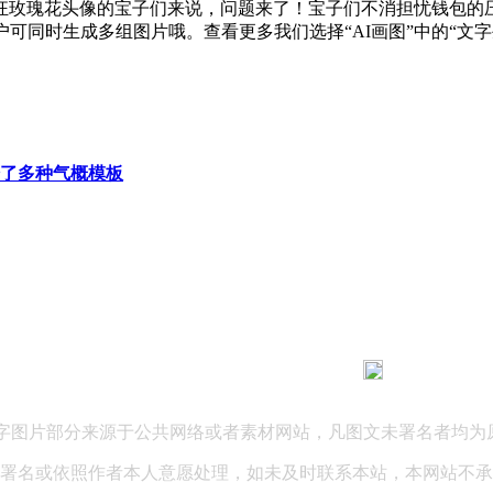
花头像的宝子们来说，问题来了！宝子们不消担忧钱包的压力。沙
可同时生成多组图片哦。查看更多我们选择“AI画图”中的“文
了多种气概模板
183 9181 6005
客服热线：
03 公司地址：陕西省咸阳市秦都区世纪大道华宇双子星A座 法律
文字图片部分来源于公共网络或者素材网站，凡图文未署名者均为
署名或依照作者本人意愿处理，如未及时联系本站，本网站不承