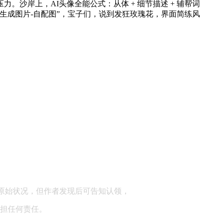
岸上，AI头像全能公式：从体 + 细节描述 + 辅帮词
字生成图片-自配图”，宝子们，说到发狂玫瑰花，界面简练风
顾问：陕西润丰律师事务所
原始状况，但作者发现后可告知认领，
担任何责任。