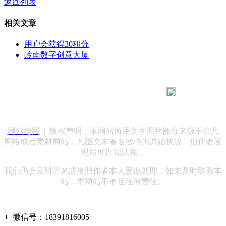
返回列表
相关文章
用户会获得30积分
岭南数字创意大厦
183 9181 6005
客服热线：
客服QQ：10014803 公司地址：陕西省咸阳市秦都区世纪大
道华宇双子星A座 法律顾问：陕西润丰律师事务所
网站地图
| 版权声明：本网站所用文字图片部分来源于公共
网络或者素材网站，凡图文未署名者均为原始状况，但作者发
现后可告知认领，
我们仍会及时署名或依照作者本人意愿处理，如未及时联系本
站，本网站不承担任何责任。
+
微信号：
18391816005