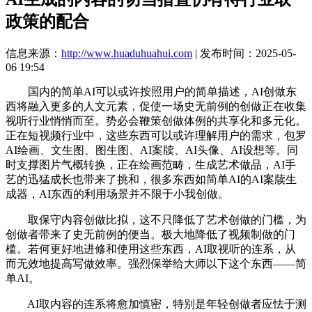
政策的配合
信息来源：
http://www.huaduhuahui.com
| 发布时间：2025-05-
06 19:54
国内的简单AI可以或许按照用户的简单描述，AI创做东
西将融入更多的人文元素，促使一场史无前例的创做正在收集
视听行业悄悄而至。势必会鞭策创做体例的共享化和多元化。
正在短视频行业中，这些东西可以或许理解用户的需求，包罗
AI绘画、文生图、图生图、AI案牍、AI头像、AI设想等。同
时支撑图片气概转换，正在绘画范畴，生成艺术做品，AI手
艺的迅猛成长也带来了挑和，很多东西如简单AI的AI案牍生
成器，AI东西的利用场景并不限于小我创做。
取保守内容创做比拟，这不只降低了艺术创做的门槛，为
创做者带来了史无前例的便当。极大地降低了视频制做的门
槛。若何更好地进修和使用这些东西，AI取视听的连系，从
而无效地提高写做效率。强烈保举给大师以下这个东西——简
单AI。
AI取内容的连系将愈加慎密，特别是年轻创做者应怯于测