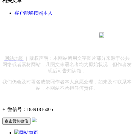
相关文章
客户能够按照本人
183 9181 6005
客服热线：
客服QQ：10014803 公司地址：陕西省咸阳市秦都区世纪大
道华宇双子星A座 法律顾问：陕西润丰律师事务所
网站地图
| 版权声明：本网站所用文字图片部分来源于公共
网络或者素材网站，凡图文未署名者均为原始状况，但作者发
现后可告知认领，
我们仍会及时署名或依照作者本人意愿处理，如未及时联系本
站，本网站不承担任何责任。
+
微信号：
18391816005
点击复制微信
网站首页