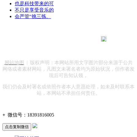
也是科技带来的可
不只是享受音乐的
会严管“挑三拣、
183 9181 6005
客服热线：
客服QQ：10014803 公司地址：陕西省咸阳市秦都区世纪大
道华宇双子星A座 法律顾问：陕西润丰律师事务所
网站地图
| 版权声明：本网站所用文字图片部分来源于公共
网络或者素材网站，凡图文未署名者均为原始状况，但作者发
现后可告知认领，
我们仍会及时署名或依照作者本人意愿处理，如未及时联系本
站，本网站不承担任何责任。
+
微信号：
18391816005
点击复制微信