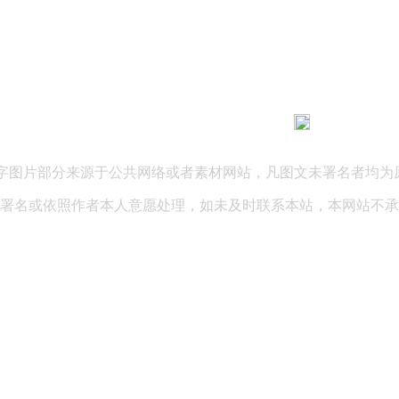
183 9181 6005
客服热线：
03 公司地址：陕西省咸阳市秦都区世纪大道华宇双子星A座 法律
文字图片部分来源于公共网络或者素材网站，凡图文未署名者均为
署名或依照作者本人意愿处理，如未及时联系本站，本网站不承