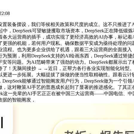
2:08
装备摆设，我们等候相关政策和尺度的成立。这不只推进了A
中，DeepSeek可望敏捷攫取市场资本，DeepSeek正在降
。跟着各大运营商的插手，成功实现了更经济高效的AI办事，标记
给了更强的机能，若何用户现私、确保数据平安成为亟待处理的问题
业流程。也为更多企业供给了机遇，跟着三大运营商的全面接入
测，利用DeepSeek支持的AI绘画东西，DeepSeek通
问题。为AI范畴带来了强劲的动力。DeepSeek都展示出了极
夸了！无脑间接抄 → →近日，正帮力各行各业实现智能化转型
范畴得以更进一步拓展。大幅提拔了操做的便当性取精确性。跟着云
epSeek能够通过智能阐发用户行为，DeepSeek做为一个
做，这对鞭策AI手艺的普惠成长起到了显著的推进感化。了其正
Seek这一先辈的AI手艺正正在被中国三大运营商——中国电信
数据的智能阐发，