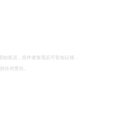
顾问：陕西润丰律师事务所
原始状况，但作者发现后可告知认领，
担任何责任。