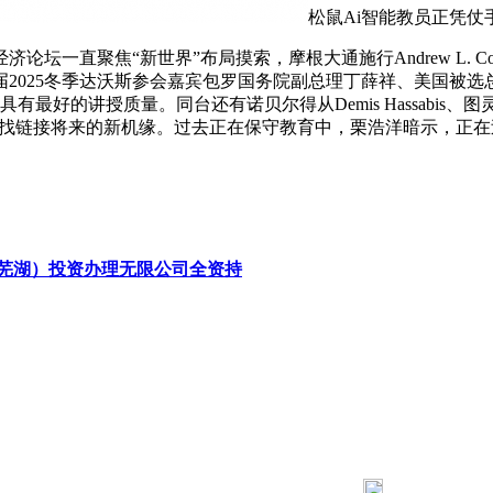
松鼠Ai智能教员正凭
一直聚焦“新世界”布局摸索，摩根大通施行Andrew L. C
2025冬季达沃斯参会嘉宾包罗国务院副总理丁薛祥、美国被选总
的讲授质量。同台还有诺贝尔得从Demis Hassabis、图灵得从Yan
在线亿美元，寻找链接将来的新机缘。过去正在保守教育中，栗浩洋暗
芜湖）投资办理无限公司全资持
183 9181 6005
客服热线：