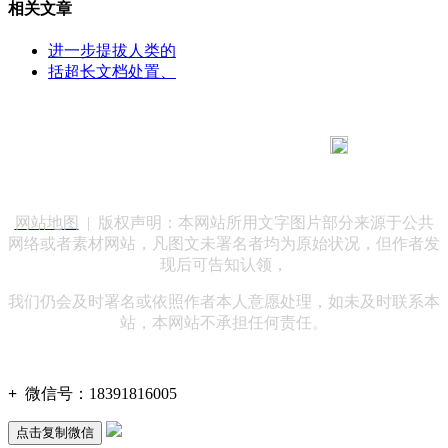
相关文章
进一步提拔人类的
括超长文档处置、
183 9181 6005
客服热线：
客服QQ：10014803 公司地址：陕西省咸阳市秦都区世纪大
道华宇双子星A座 法律顾问：陕西润丰律师事务所
网站地图
| 版权声明：本网站所用文字图片部分来源于公共
网络或者素材网站，凡图文未署名者均为原始状况，但作者发
现后可告知认领，
我们仍会及时署名或依照作者本人意愿处理，如未及时联系本
站，本网站不承担任何责任。
+
微信号：
18391816005
点击复制微信